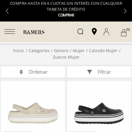
COMPRA HASTA EN 6 CUOTAS SIN INTERÉS CON CUALQUIER
TARJETA DE CRÉDITO
COMPRAR
(0)
Inicio
Categories
Genero
Mujer
Calzado Mujer
Zuecos Mujer
Filtrar
Ordenar