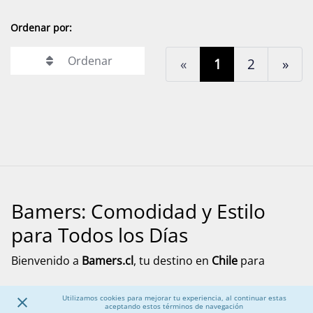
Ordenar por:
Ordenar
«
1
2
»
Bamers: Comodidad y Estilo
para Todos los Días
Bienvenido a
Bamers.cl
, tu destino en
Chile
para
encontrar
calzado cómodo, funcional y versátil
para
Mostrar más
toda la familia. Aquí encontrarás modelos pensados
Utilizamos cookies para mejorar tu experiencia, al continuar estas
aceptando estos términos de navegación