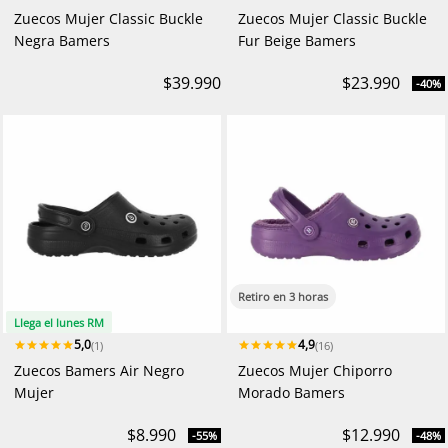
Zuecos Mujer Classic Buckle
Zuecos Mujer Classic Buckle
Negra Bamers
Fur Beige Bamers
$39.990
$23.990
-40%
Retiro en 3 horas
Llega el lunes RM
5,0
4,9
(1)
(16)
Zuecos Bamers Air Negro
Zuecos Mujer Chiporro
Mujer
Morado Bamers
$8.990
$12.990
-55%
-48%