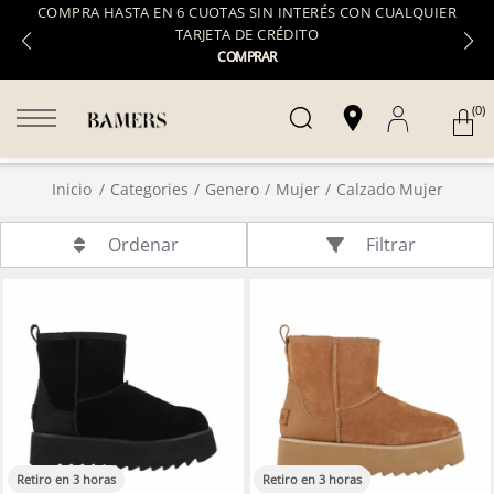
COMPRA HASTA EN 6 CUOTAS SIN INTERÉS CON CUALQUIER
TARJETA DE CRÉDITO
COMPRAR
(0)
Inicio
Categories
Genero
Mujer
Calzado Mujer
Filtrar
Ordenar
Retiro en 3 horas
Retiro en 3 horas