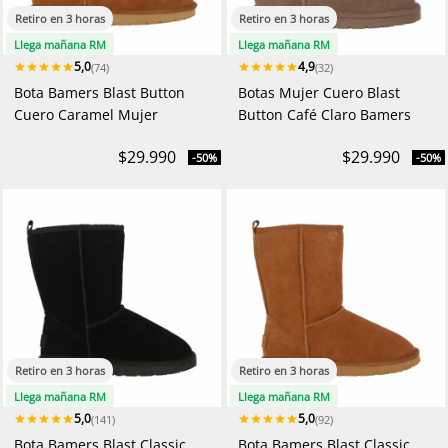
Retiro en 3 horas
Retiro en 3 horas
Llega mañana RM
Llega mañana RM
5,0
4,9
(74)
(32)
Bota Bamers Blast Button
Botas Mujer Cuero Blast
Cuero Caramel Mujer
Button Café Claro Bamers
$29.990
$29.990
-50%
-50%
Retiro en 3 horas
Retiro en 3 horas
Llega mañana RM
Llega mañana RM
5,0
5,0
(141)
(92)
Bota Bamers Blast Classic
Bota Bamers Blast Classic