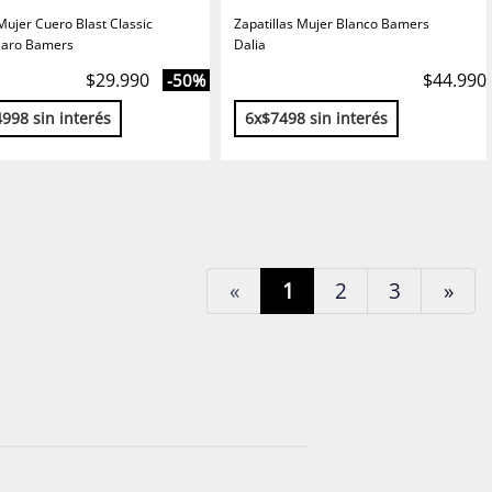
Mujer Cuero Blast Classic
Zapatillas Mujer Blanco Bamers
laro Bamers
Dalia
$29.990
$44.990
-50%
998 sin interés
6x$7498 sin interés
«
1
2
3
»