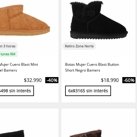
en 3 horas
Retiro Zona Norte
l lunes RM
Mujer Cuero Blast Mini
Botas Mujer Cuero Blast Button
el Bamers
Short Negro Bamers
$32.990
$18.990
-40%
-60%
498 sin interés
6x$3165 sin interés