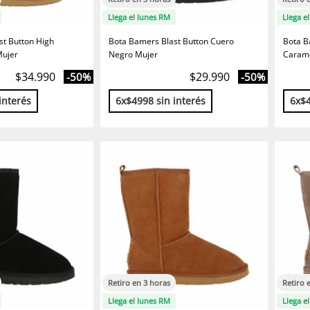
Llega el lunes RM
Llega e
st Button High
Bota Bamers Blast Button Cuero
Bota B
Mujer
Negro Mujer
Carame
$34.990
$29.990
-50%
-50%
interés
6x$4998 sin interés
6x$4
Retiro en 3 horas
Retiro 
Llega el lunes RM
Llega e