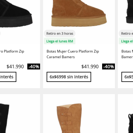
Retiro en 3 horas
Retiro 
Llega el lunes RM
Llega e
o Platform Zip
Botas Mujer Cuero Platform Zip
Botas 
Caramel Bamers
Bamer
$41.990
$41.990
-40%
-40%
interés
6x$6998 sin interés
6x$5