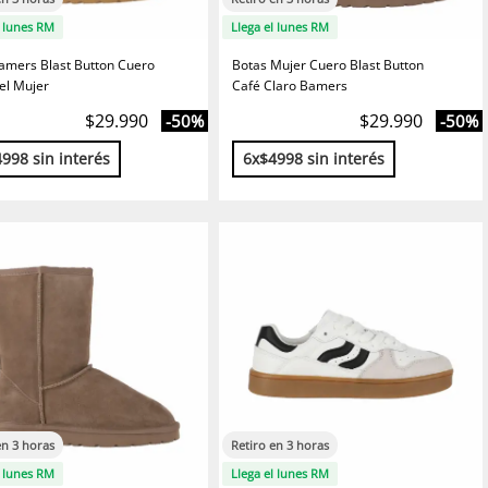
l lunes RM
Llega el lunes RM
amers Blast Button Cuero
Botas Mujer Cuero Blast Button
l Mujer
Café Claro Bamers
$29.990
$29.990
-50%
-50%
998 sin interés
6x$4998 sin interés
en 3 horas
Retiro en 3 horas
l lunes RM
Llega el lunes RM