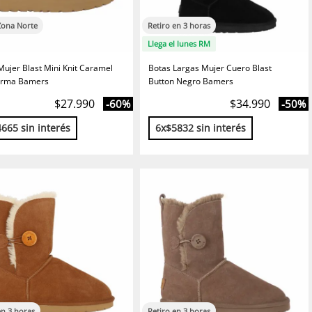
Zona Norte
Retiro en 3 horas
Llega el lunes RM
Mujer Blast Mini Knit Caramel
Botas Largas Mujer Cuero Blast
orma Bamers
Button Negro Bamers
$27.990
$34.990
-60%
-50%
665 sin interés
6x$5832 sin interés
en 3 horas
Retiro en 3 horas