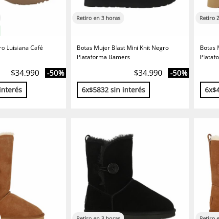
Retiro en 3 horas
Retiro 
o Luisiana Café
Botas Mujer Blast Mini Knit Negro
Botas 
Plataforma Bamers
Plataf
$34.990
$34.990
-50%
-50%
interés
6x$5832 sin interés
6x$4
Retiro en 3 horas
Retiro 