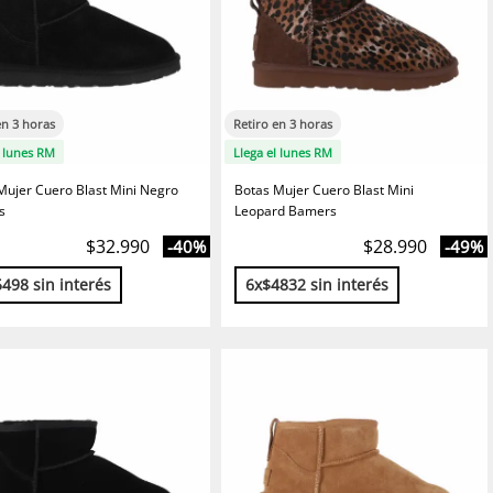
en 3 horas
Retiro en 3 horas
l lunes RM
Llega el lunes RM
Mujer Cuero Blast Mini Negro
Botas Mujer Cuero Blast Mini
s
Leopard Bamers
$32.990
$28.990
-40%
-49%
498 sin interés
6x$4832 sin interés