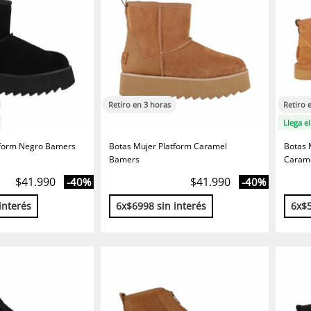
Retiro en 3 horas
Retiro 
Llega e
tform Negro Bamers
Botas Mujer Platform Caramel
Botas 
Bamers
Caram
$41.990
$41.990
-40%
-40%
interés
6x$6998 sin interés
6x$5