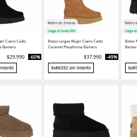
Retiro en 3 horas
Retiro 
Llega el lunes RM
Llega e
jer Cuero Cadiz
Botas Largas Mujer Cuero Cadiz
Botas 
ma Bamers
Caramel Plataforma Bamers
Bamer
$29.990
$37.990
-60%
-49%
interés
6x$6332 sin interés
6x$5