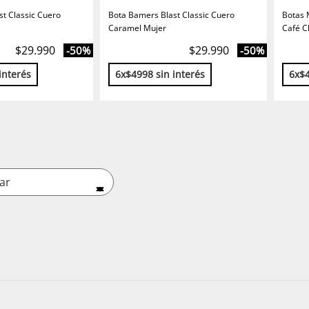
t Classic Cuero
Bota Bamers Blast Classic Cuero
Botas 
Caramel Mujer
Café C
$29.990
$29.990
-50%
-50%
interés
6x$4998 sin interés
6x$4
ar