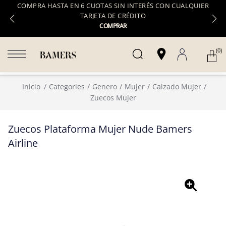
COMPRA HASTA EN 6 CUOTAS SIN INTERÉS CON CUALQUIER
TARJETA DE CRÉDITO
COMPRAR
(0)
Inicio
Categories
Genero
Mujer
Calzado Mujer
Zuecos Mujer
Zuecos Plataforma Mujer Nude Bamers
Airline