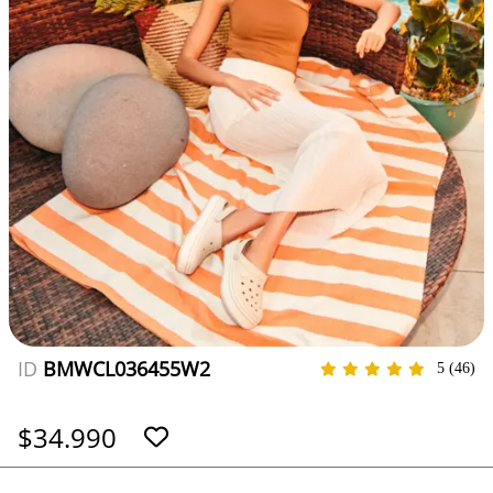
ID
BMWCL036455W2
5
(46)
$34.990