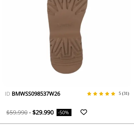
ID
BMWSS098537W26
5
(31)
$59.990
-
$29.990
-50%