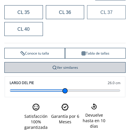
CL 35
CL 36
CL 37
CL 40
Conoce tu talla
Tabla de tallas
Ver similares
LARGO DEL PIE
26.0 cm
Devuelve
Satisfacción
Garantía por 6
hasta en 10
100%
Meses
días
garantizada