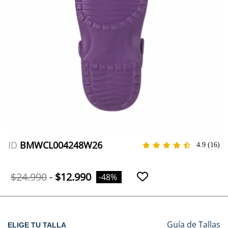
ID
BMWCL004248W26
4.9
(16)
$24.990
-
$12.990
-48%
Guía de Tallas
ELIGE TU TALLA