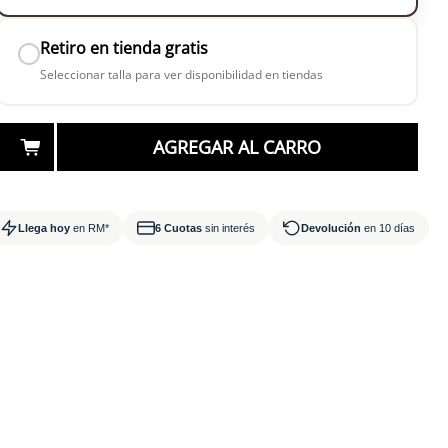
Retiro en tienda gratis
Seleccionar talla para ver disponibilidad en tiendas
AGREGAR AL CARRO
en 3 horas
mañana RM
Llega hoy
en RM*
6 Cuotas
sin interés
Devolución
en 10 días