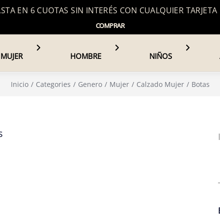
TA EN 6 CUOTAS SIN INTERÉS CON CUALQUIER TARJETA
COMPRAR
MUJER
HOMBRE
NIÑOS
Inicio
Categories
Genero
Mujer
Calzado Mujer
Botas
s