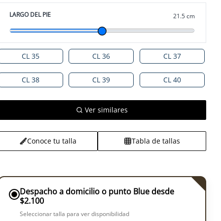
LARGO DEL PIE
21.5 cm
CL 35
CL 36
CL 37
CL 38
CL 39
CL 40
Ver similares
Conoce tu talla
Tabla de tallas
Despacho a domicilio o punto Blue desde
$2.100
Seleccionar talla para ver disponibilidad