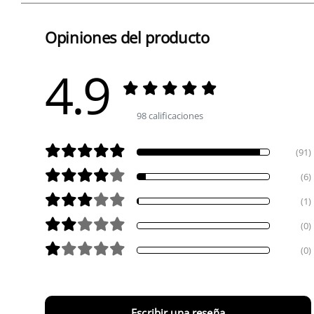
Opiniones del producto
4.9
98 calificaciones
(91)
(6)
(1)
(0)
(0)
Escribir una reseña