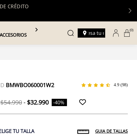
 DE CRÉDITO
(0)
Ingresa tu ubicación
ACCESORIOS
ID
BMWBO060001W2
4.9
(98)
$54.990
-
$32.990
-40%
ELIGE TU TALLA
GUIA DE TALLAS