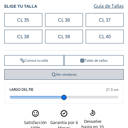
Guía de Tallas
ELIGE TU TALLA
CL 35
CL 36
CL 37
CL 38
CL 39
CL 40
Conoce tu talla
Tabla de tallas
Ver similares
LARGO DEL PIE
21.5 cm
Devuelve
Satisfacción
Garantía por 6
hasta en 10
100%
Meses