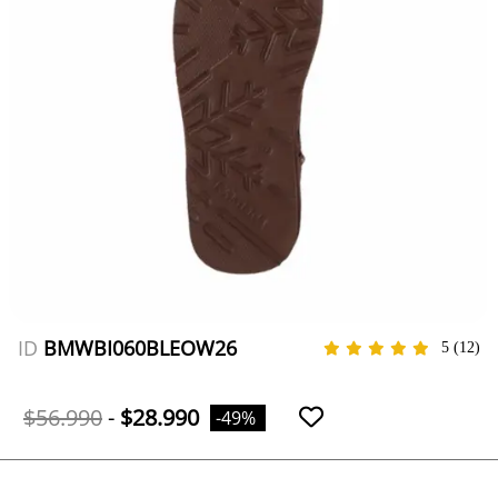
ID
BMWBI060BLEOW26
5
(12)
$56.990
-
$28.990
-49%