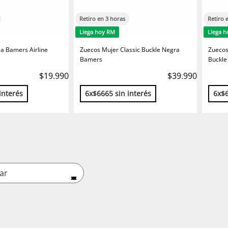
Retiro en 3 horas
Retiro 
Llega hoy RM
Llega 
a Bamers Airline
Zuecos Mujer Classic Buckle Negra
Zuecos
Bamers
Buckle
$19.990
$39.990
interés
6x$6665 sin interés
6x$6
ar