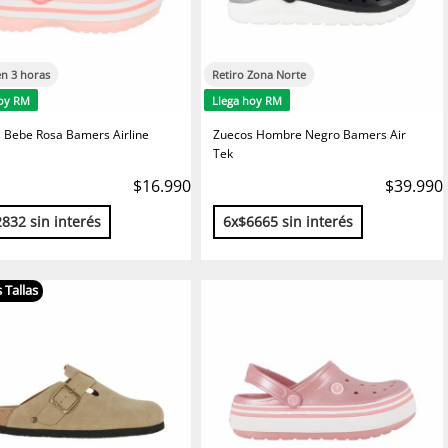
en 3 horas
Retiro Zona Norte
hoy RM
Llega hoy RM
 Bebe Rosa Bamers Airline
Zuecos Hombre Negro Bamers Air
Tek
$16.990
$39.990
832 sin interés
6x$6665 sin interés
 Tallas