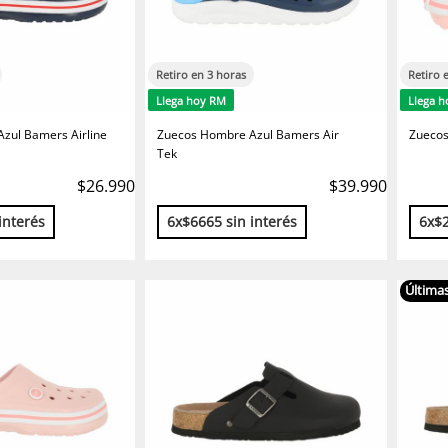
Retiro en 3 horas
Retiro 
Llega hoy RM
Llega 
zul Bamers Airline
Zuecos Hombre Azul Bamers Air
Zuecos
Tek
$26.990
$39.990
interés
6x$6665 sin interés
6x$2
Últimas