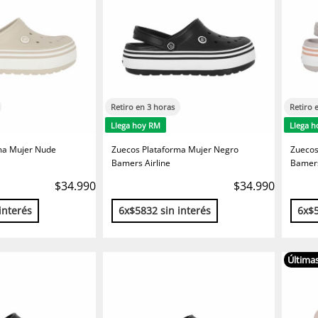
Retiro en 3 horas
Retiro 
Llega hoy RM
Llega 
ma Mujer Nude
Zuecos Plataforma Mujer Negro
Zuecos
Bamers Airline
Bamers
$34.990
$34.990
interés
6x$5832 sin interés
6x$5
Últimas