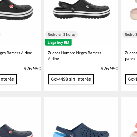
Retiro en 3 horas
Retiro 
Llega hoy RM
gro Bamers Airline
Zuecos Hombre Negro Bamers
Zuecos
Airline
parva
$26.990
$26.990
interés
6x$4498 sin interés
6x$1