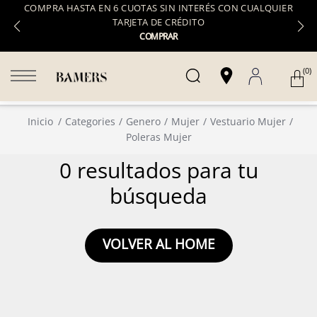
COMPRA HASTA EN 6 CUOTAS SIN INTERÉS CON CUALQUIER
TARJETA DE CRÉDITO
COMPRAR
(0)
Inicio
Categories
Genero
Mujer
Vestuario Mujer
Poleras Mujer
0 resultados para tu
búsqueda
VOLVER AL HOME