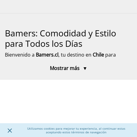
Bamers: Comodidad y Estilo
para Todos los Días
Bienvenido a
Bamers.cl
, tu destino en
Chile
para
encontrar
calzado cómodo, funcional y versátil
para
Mostrar más
toda la familia. Aquí encontrarás modelos pensados
para el día a día, el descanso y el movimiento, con
diseños prácticos y materiales resistentes. Explora
nuestra selección de calzado para mujer, hombre y
niños, junto a accesorios que complementan tu
experiencia, con despacho rápido y seguro a todo el
país.
Utilizamos cookies para mejorar tu experiencia, al continuar estas
Calzado para Mujer
aceptando estos términos de navegación