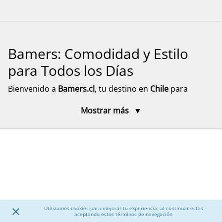
Bamers: Comodidad y Estilo
para Todos los Días
Bienvenido a
Bamers.cl
, tu destino en
Chile
para
encontrar
calzado cómodo, funcional y versátil
para
Mostrar más
toda la familia. Aquí encontrarás modelos pensados
para el día a día, el descanso y el movimiento, con
diseños prácticos y materiales resistentes. Explora
nuestra selección de calzado para mujer, hombre y
niños, junto a accesorios que complementan tu
experiencia, con despacho rápido y seguro a todo el
país.
Utilizamos cookies para mejorar tu experiencia, al continuar estas
Calzado para Mujer
aceptando estos términos de navegación