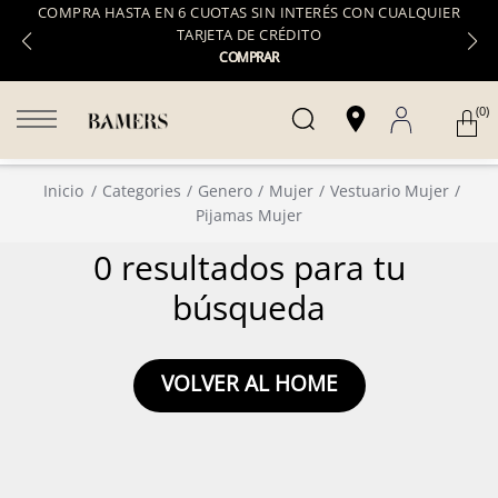
COMPRA HASTA EN 6 CUOTAS SIN INTERÉS CON CUALQUIER
TARJETA DE CRÉDITO
COMPRAR
(0)
Inicio
Categories
Genero
Mujer
Vestuario Mujer
Pijamas Mujer
0 resultados para tu
búsqueda
VOLVER AL HOME