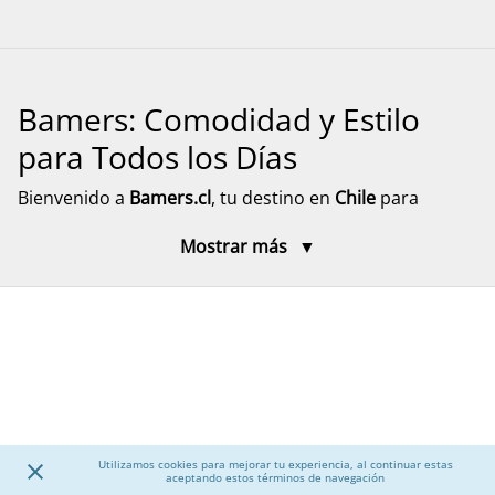
Bamers: Comodidad y Estilo
para Todos los Días
Bienvenido a
Bamers.cl
, tu destino en
Chile
para
encontrar
calzado cómodo, funcional y versátil
para
Mostrar más
toda la familia. Aquí encontrarás modelos pensados
para el día a día, el descanso y el movimiento, con
diseños prácticos y materiales resistentes. Explora
nuestra selección de calzado para mujer, hombre y
niños, junto a accesorios que complementan tu
experiencia, con despacho rápido y seguro a todo el
país.
Utilizamos cookies para mejorar tu experiencia, al continuar estas
Calzado para Mujer
aceptando estos términos de navegación