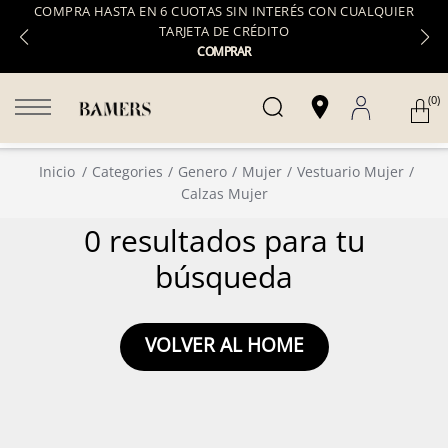
COMPRA HASTA EN 6 CUOTAS SIN INTERÉS CON CUALQUIER
TARJETA DE CRÉDITO
COMPRAR
(0)
Inicio
Categories
Genero
Mujer
Vestuario Mujer
Calzas Mujer
0 resultados para tu
búsqueda
VOLVER AL HOME