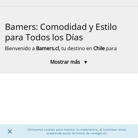
Bamers: Comodidad y Estilo
para Todos los Días
Bienvenido a
Bamers.cl
, tu destino en
Chile
para
encontrar
calzado cómodo, funcional y versátil
para
Mostrar más
toda la familia. Aquí encontrarás modelos pensados
para el día a día, el descanso y el movimiento, con
diseños prácticos y materiales resistentes. Explora
nuestra selección de calzado para mujer, hombre y
niños, junto a accesorios que complementan tu
experiencia, con despacho rápido y seguro a todo el
país.
Calzado para Mujer
Utilizamos cookies para mejorar tu experiencia, al continuar estas
aceptando estos términos de navegación
Descubre una amplia selección de
calzado para mujer