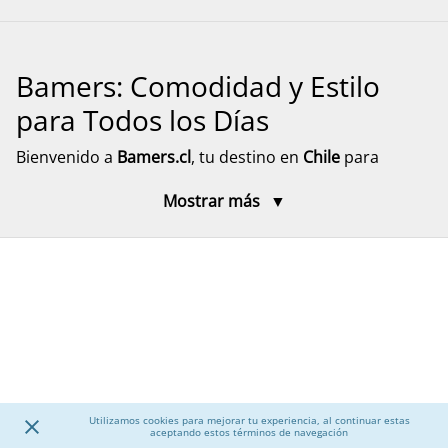
Bamers: Comodidad y Estilo
para Todos los Días
Bienvenido a
Bamers.cl
, tu destino en
Chile
para
encontrar
calzado cómodo, funcional y versátil
para
Mostrar más
toda la familia. Aquí encontrarás modelos pensados
para el día a día, el descanso y el movimiento, con
diseños prácticos y materiales resistentes. Explora
nuestra selección de calzado para mujer, hombre y
niños, junto a accesorios que complementan tu
experiencia, con despacho rápido y seguro a todo el
país.
Calzado para Mujer
Utilizamos cookies para mejorar tu experiencia, al continuar estas
aceptando estos términos de navegación
Descubre una amplia selección de
calzado para mujer