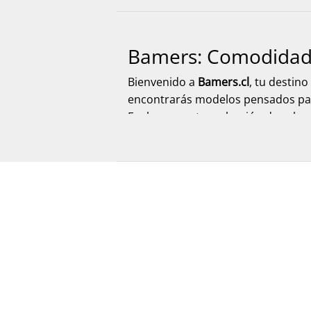
Bamers: Comodidad y
Bienvenido a
Bamers.cl
, tu destin
encontrarás modelos pensados para 
Explora nuestra selección de calz
despacho rápido y seguro a todo el
Calzado para Mujer
Descubre una amplia selección de
zuecos, sandalias, zapatillas, zapa
diario. Explora nuevos modelos, op
caracteriza a Bamers.
Calzado para Hombre
En Bamers.cl encontrarás
calzado