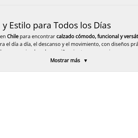
 Estilo para Todos los Días
o en
Chile
para encontrar
calzado cómodo, funcional y versát
el día a día, el descanso y el movimiento, con diseños prác
ado para mujer, hombre y niños, junto a accesorios que co
 país.
Mostrar más
calzado para mujer
pensado para acompañarte en cada m
tos, hawaianas, pantuflas, babuchas, botas y botines
, diseñ
ciones en oferta y diseños ideales para distintas temporad
 para hombre
funcional y cómodo, ideal para el ritmo diario