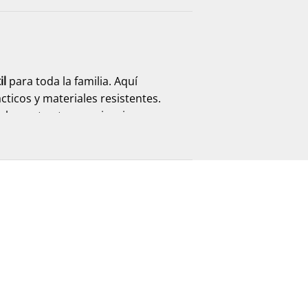
il
para toda la familia. Aquí
ticos y materiales resistentes.
mplementan tu experiencia, con
omento. Encuentra
plataformas,
ados para ofrecer comodidad y uso
as, siempre con la practicidad que
. Explora
zuecos, sandalias,