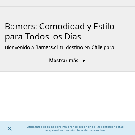
Bamers: Comodidad y Estilo
para Todos los Días
Bienvenido a
Bamers.cl
, tu destino en
Chile
para
encontrar
calzado cómodo, funcional y versátil
para
Mostrar más
toda la familia. Aquí encontrarás modelos pensados
para el día a día, el descanso y el movimiento, con
diseños prácticos y materiales resistentes. Explora
nuestra selección de calzado para mujer, hombre y
niños, junto a accesorios que complementan tu
experiencia, con despacho rápido y seguro a todo el
país.
Calzado para Mujer
Utilizamos cookies para mejorar tu experiencia, al continuar estas
aceptando estos términos de navegación
Descubre una amplia selección de
calzado para mujer