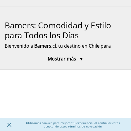
Bamers: Comodidad y Estilo
para Todos los Días
Bienvenido a
Bamers.cl
, tu destino en
Chile
para
encontrar
calzado cómodo, funcional y versátil
para
Mostrar más
toda la familia. Aquí encontrarás modelos pensados
para el día a día, el descanso y el movimiento, con
diseños prácticos y materiales resistentes. Explora
nuestra selección de calzado para mujer, hombre y
niños, junto a accesorios que complementan tu
experiencia, con despacho rápido y seguro a todo el
país.
Calzado para Mujer
Utilizamos cookies para mejorar tu experiencia, al continuar estas
aceptando estos términos de navegación
Descubre una amplia selección de
calzado para mujer