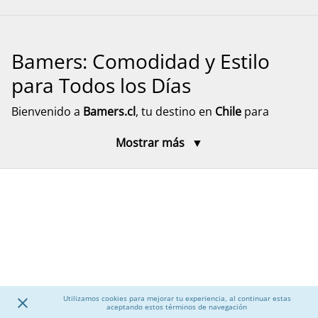
Bamers: Comodidad y Estilo
para Todos los Días
Bienvenido a
Bamers.cl
, tu destino en
Chile
para
encontrar
calzado cómodo, funcional y versátil
para
Mostrar más
toda la familia. Aquí encontrarás modelos pensados
para el día a día, el descanso y el movimiento, con
diseños prácticos y materiales resistentes. Explora
nuestra selección de calzado para mujer, hombre y
niños, junto a accesorios que complementan tu
experiencia, con despacho rápido y seguro a todo el
país.
Calzado para Mujer
Utilizamos cookies para mejorar tu experiencia, al continuar estas
aceptando estos términos de navegación
Descubre una amplia selección de
calzado para mujer