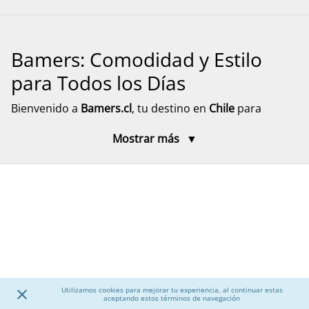
Bamers: Comodidad y Estilo
para Todos los Días
Bienvenido a
Bamers.cl
, tu destino en
Chile
para
encontrar
calzado cómodo, funcional y versátil
para
Mostrar más
toda la familia. Aquí encontrarás modelos pensados
para el día a día, el descanso y el movimiento, con
diseños prácticos y materiales resistentes. Explora
nuestra selección de calzado para mujer, hombre y
niños, junto a accesorios que complementan tu
experiencia, con despacho rápido y seguro a todo el
país.
Calzado para Mujer
Utilizamos cookies para mejorar tu experiencia, al continuar estas
aceptando estos términos de navegación
Descubre una amplia selección de
calzado para mujer