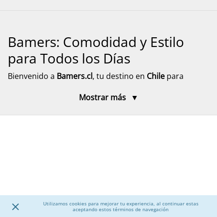
Bamers: Comodidad y Estilo
para Todos los Días
Bienvenido a
Bamers.cl
, tu destino en
Chile
para
encontrar
calzado cómodo, funcional y versátil
para
Mostrar más
toda la familia. Aquí encontrarás modelos pensados
para el día a día, el descanso y el movimiento, con
diseños prácticos y materiales resistentes. Explora
nuestra selección de calzado para mujer, hombre y
niños, junto a accesorios que complementan tu
experiencia, con despacho rápido y seguro a todo el
país.
Calzado para Mujer
Utilizamos cookies para mejorar tu experiencia, al continuar estas
aceptando estos términos de navegación
Descubre una amplia selección de
calzado para mujer