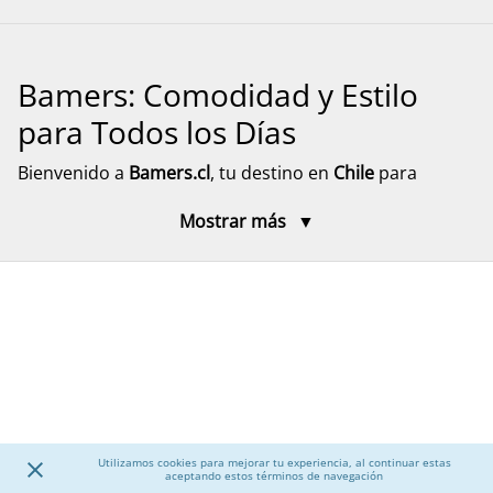
Bamers: Comodidad y Estilo
para Todos los Días
Bienvenido a
Bamers.cl
, tu destino en
Chile
para
encontrar
calzado cómodo, funcional y versátil
para
Mostrar más
toda la familia. Aquí encontrarás modelos pensados
para el día a día, el descanso y el movimiento, con
diseños prácticos y materiales resistentes. Explora
nuestra selección de calzado para mujer, hombre y
niños, junto a accesorios que complementan tu
experiencia, con despacho rápido y seguro a todo el
país.
Calzado para Mujer
Utilizamos cookies para mejorar tu experiencia, al continuar estas
aceptando estos términos de navegación
Descubre una amplia selección de
calzado para mujer