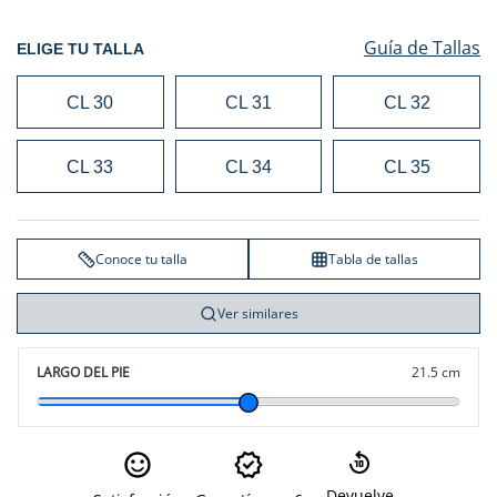
Guía de Tallas
ELIGE TU TALLA
CL 30
CL 31
CL 32
CL 33
CL 34
CL 35
Conoce tu talla
Tabla de tallas
Ver similares
LARGO DEL PIE
21.5 cm
Devuelve