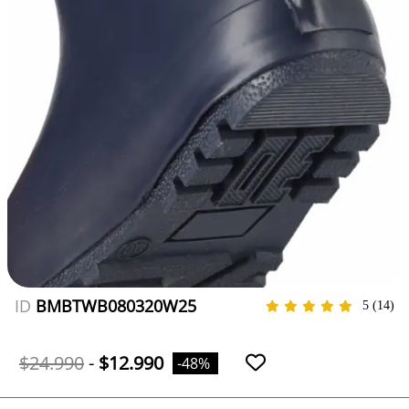
ID
BMBTWB080320W25
5
(14)
$24.990
-
$12.990
-48%