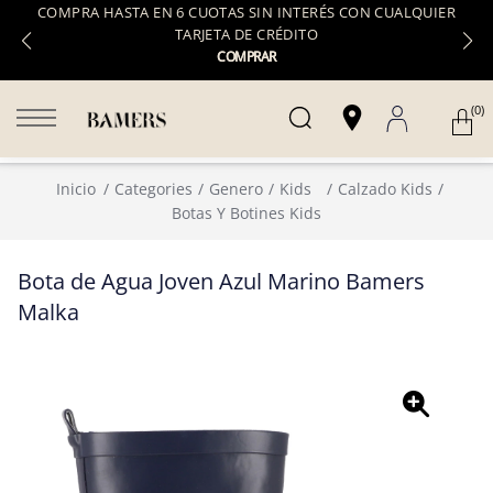
COMPRA HASTA EN 6 CUOTAS SIN INTERÉS CON CUALQUIER
TARJETA DE CRÉDITO
COMPRAR
(0)
Inicio
Categories
Genero
Kids
Calzado Kids
Botas Y Botines Kids
Bota de Agua Joven Azul Marino Bamers
Malka