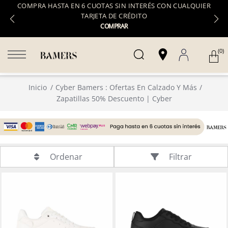
COMPRA HASTA EN 6 CUOTAS SIN INTERÉS CON CUALQUIER
TARJETA DE CRÉDITO
COMPRAR
(0)
Inicio
Cyber Bamers : Ofertas En Calzado Y Más
Zapatillas 50% Descuento | Cyber
Filtrar
Ordenar