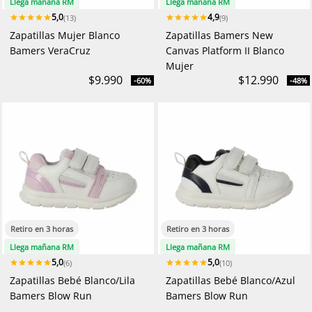
Llega mañana RM
Llega mañana RM
5,0
4,9
(13)
(9)
Zapatillas Mujer Blanco
Zapatillas Bamers New
Bamers VeraCruz
Canvas Platform II Blanco
Mujer
$9.990
$12.990
-60%
-48%
Retiro en 3 horas
Retiro en 3 horas
Llega mañana RM
Llega mañana RM
5,0
5,0
(6)
(10)
Zapatillas Bebé Blanco/Lila
Zapatillas Bebé Blanco/Azul
Bamers Blow Run
Bamers Blow Run