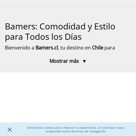
Bamers: Comodidad y Estilo
para Todos los Días
Bienvenido a
Bamers.cl
, tu destino en
Chile
para
encontrar
calzado cómodo, funcional y versátil
para
Mostrar más
toda la familia. Aquí encontrarás modelos pensados
para el día a día, el descanso y el movimiento, con
diseños prácticos y materiales resistentes. Explora
nuestra selección de calzado para mujer, hombre y
niños, junto a accesorios que complementan tu
experiencia, con despacho rápido y seguro a todo el
país.
Calzado para Mujer
Utilizamos cookies para mejorar tu experiencia, al continuar estas
aceptando estos términos de navegación
Descubre una amplia selección de
calzado para mujer