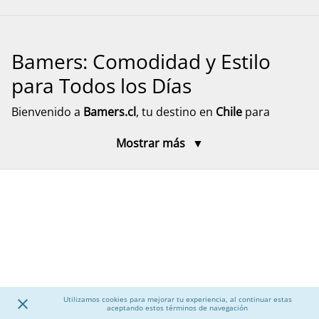
Bamers: Comodidad y Estilo
para Todos los Días
Bienvenido a
Bamers.cl
, tu destino en
Chile
para
encontrar
calzado cómodo, funcional y versátil
para
Mostrar más
toda la familia. Aquí encontrarás modelos pensados
para el día a día, el descanso y el movimiento, con
diseños prácticos y materiales resistentes. Explora
nuestra selección de calzado para mujer, hombre y
niños, junto a accesorios que complementan tu
experiencia, con despacho rápido y seguro a todo el
país.
Calzado para Mujer
Utilizamos cookies para mejorar tu experiencia, al continuar estas
aceptando estos términos de navegación
Descubre una amplia selección de
calzado para mujer