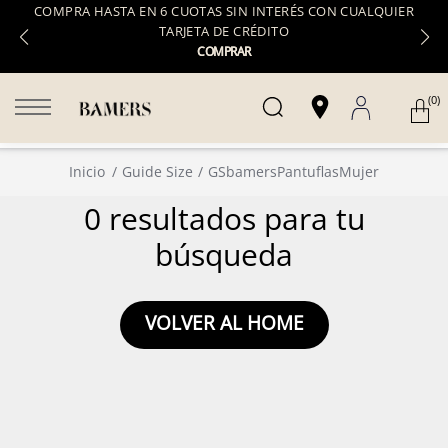
COMPRA HASTA EN 6 CUOTAS SIN INTERÉS CON CUALQUIER
TARJETA DE CRÉDITO
COMPRAR
(0)
Inicio
Guide Size
GSbamersPantuflasMujer
0 resultados para tu
búsqueda
VOLVER AL HOME