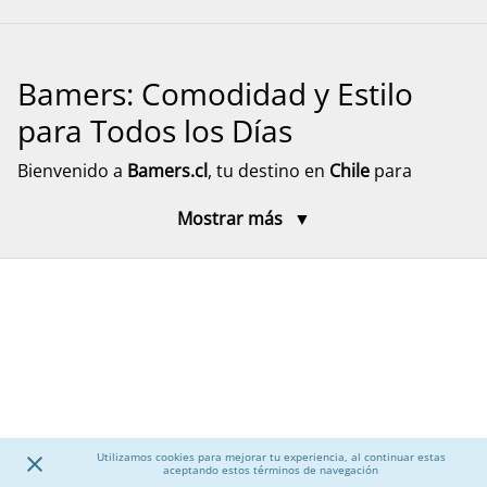
Bamers: Comodidad y Estilo
para Todos los Días
Bienvenido a
Bamers.cl
, tu destino en
Chile
para
encontrar
calzado cómodo, funcional y versátil
para
Mostrar más
toda la familia. Aquí encontrarás modelos pensados
para el día a día, el descanso y el movimiento, con
diseños prácticos y materiales resistentes. Explora
nuestra selección de calzado para mujer, hombre y
niños, junto a accesorios que complementan tu
experiencia, con despacho rápido y seguro a todo el
país.
Calzado para Mujer
Utilizamos cookies para mejorar tu experiencia, al continuar estas
aceptando estos términos de navegación
Descubre una amplia selección de
calzado para mujer