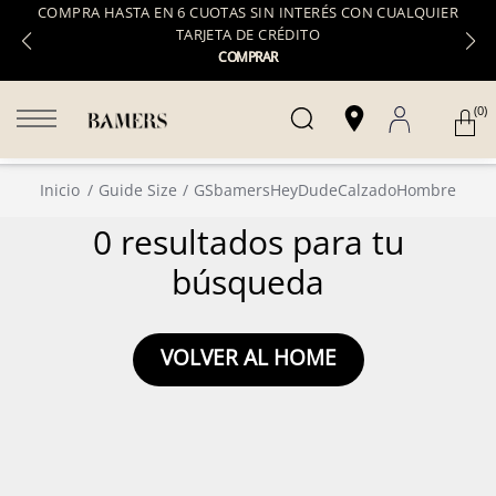
COMPRA HASTA EN 6 CUOTAS SIN INTERÉS CON CUALQUIER
TARJETA DE CRÉDITO
COMPRAR
(0)
Inicio
Guide Size
GSbamersHeyDudeCalzadoHombre
0 resultados para tu
búsqueda
VOLVER AL HOME