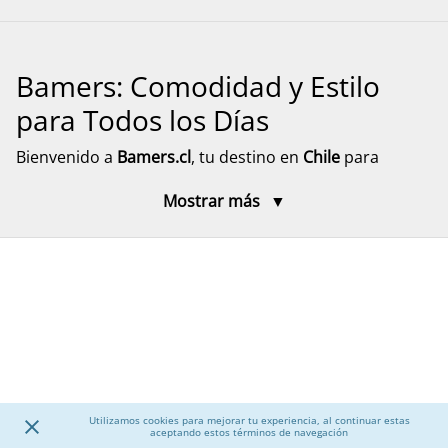
Bamers: Comodidad y Estilo
para Todos los Días
Bienvenido a
Bamers.cl
, tu destino en
Chile
para
encontrar
calzado cómodo, funcional y versátil
para
Mostrar más
toda la familia. Aquí encontrarás modelos pensados
para el día a día, el descanso y el movimiento, con
diseños prácticos y materiales resistentes. Explora
nuestra selección de calzado para mujer, hombre y
niños, junto a accesorios que complementan tu
experiencia, con despacho rápido y seguro a todo el
país.
Calzado para Mujer
Utilizamos cookies para mejorar tu experiencia, al continuar estas
aceptando estos términos de navegación
Descubre una amplia selección de
calzado para mujer