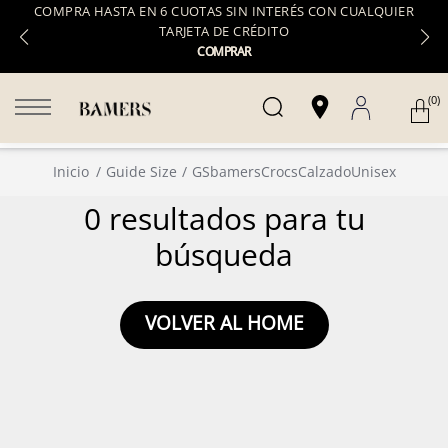
COMPRA HASTA EN 6 CUOTAS SIN INTERÉS CON CUALQUIER
TARJETA DE CRÉDITO
COMPRAR
(0)
Inicio
Guide Size
GSbamersCrocsCalzadoUnisex
0 resultados para tu
búsqueda
VOLVER AL HOME