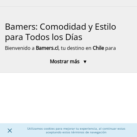
Bamers: Comodidad y Estilo
para Todos los Días
Bienvenido a
Bamers.cl
, tu destino en
Chile
para
encontrar
calzado cómodo, funcional y versátil
para
Mostrar más
toda la familia. Aquí encontrarás modelos pensados
para el día a día, el descanso y el movimiento, con
diseños prácticos y materiales resistentes. Explora
nuestra selección de calzado para mujer, hombre y
niños, junto a accesorios que complementan tu
experiencia, con despacho rápido y seguro a todo el
país.
Calzado para Mujer
Utilizamos cookies para mejorar tu experiencia, al continuar estas
aceptando estos términos de navegación
Descubre una amplia selección de
calzado para mujer