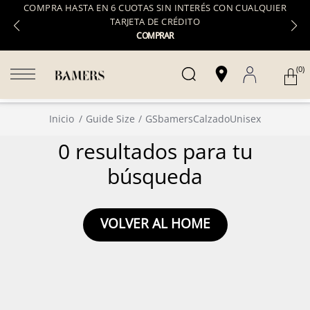
COMPRA HASTA EN 6 CUOTAS SIN INTERÉS CON CUALQUIER
TARJETA DE CRÉDITO
COMPRAR
(0)
Inicio
Guide Size
GSbamersCalzadoUnisex
0 resultados para tu
búsqueda
VOLVER AL HOME