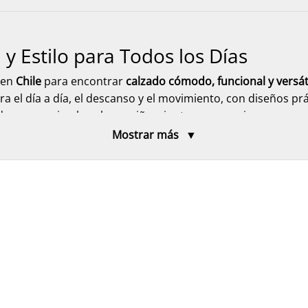
 Estilo para Todos los Días
o en
Chile
para encontrar
calzado cómodo, funcional y versát
el día a día, el descanso y el movimiento, con diseños prác
ado para mujer, hombre y niños, junto a accesorios que co
 país.
Mostrar más
calzado para mujer
pensado para acompañarte en cada m
tos, hawaianas, pantuflas, babuchas, botas y botines
, diseñ
ciones en oferta y diseños ideales para distintas temporad
 para hombre
funcional y cómodo, ideal para el ritmo diario