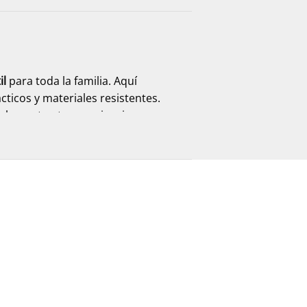
il
para toda la familia. Aquí
ticos y materiales resistentes.
mplementan tu experiencia, con
omento. Encuentra
plataformas,
ados para ofrecer comodidad y uso
as, siempre con la practicidad que
. Explora
zuecos, sandalias,