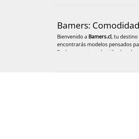
Bamers: Comodidad y
Bienvenido a
Bamers.cl
, tu destin
encontrarás modelos pensados para 
Explora nuestra selección de calz
despacho rápido y seguro a todo el
Calzado para Mujer
Descubre una amplia selección de
zuecos, sandalias, zapatillas, zapa
diario. Explora nuevos modelos, op
caracteriza a Bamers.
Calzado para Hombre
En Bamers.cl encontrarás
calzado