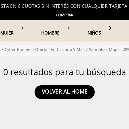
TA EN 6 CUOTAS SIN INTERÉS CON CUALQUIER TARJETA
COMPRAR
MUJER
HOMBRE
NIÑOS
o
Cyber Bamers : Ofertas En Calzado Y Más
Sandalias Mujer 40%
0 resultados para tu búsqueda
VOLVER AL HOME