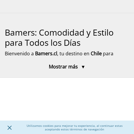
Bamers: Comodidad y Estilo
para Todos los Días
Bienvenido a
Bamers.cl
, tu destino en
Chile
para
encontrar
calzado cómodo, funcional y versátil
para
Mostrar más
toda la familia. Aquí encontrarás modelos pensados
para el día a día, el descanso y el movimiento, con
diseños prácticos y materiales resistentes. Explora
nuestra selección de calzado para mujer, hombre y
niños, junto a accesorios que complementan tu
experiencia, con despacho rápido y seguro a todo el
país.
Utilizamos cookies para mejorar tu experiencia, al continuar estas
Calzado para Mujer
aceptando estos términos de navegación