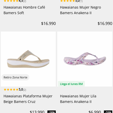
4,5
5,0
(2)
(1)
Hawaianas Hombre Café
Hawaianas Mujer Negro
Bamers Soft
Bamers Anakena II
$16.990
$16.990
Retiro Zona Norte
Llega el lunes RM
5,0
(2)
Hawaianas Plataforma Mujer
Hawaianas Mujer Lila
Beige Bamers Cruz
Bamers Anakena II
$13.990
$6.990
-58%
-59%