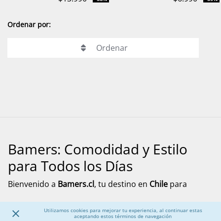
Ordenar por:
Ordenar
Bamers: Comodidad y Estilo
para Todos los Días
Bienvenido a
Bamers.cl
, tu destino en
Chile
para
encontrar
calzado cómodo, funcional y versátil
para
Mostrar más
toda la familia. Aquí encontrarás modelos pensados
Utilizamos cookies para mejorar tu experiencia, al continuar estas
aceptando estos términos de navegación