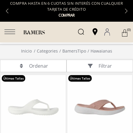
COMPRA HASTA EN 6 CUOTAS SIN INTERÉS CON CUALQUIER
TARJETA DE CRÉDITO
COMPRAR
(0)
Inicio
Categories
BamersTipo
Hawaianas
Filtrar
Ordenar
Últimas Tallas
Últimas Tallas