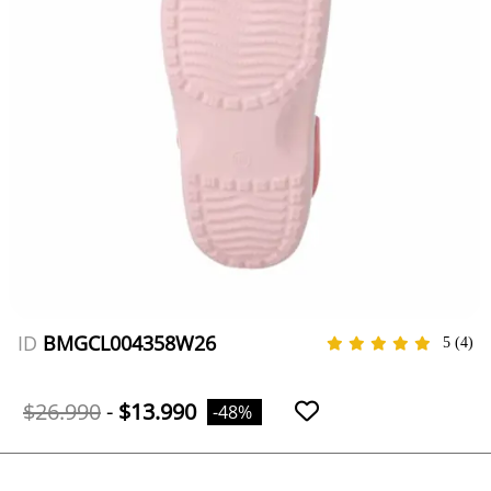
ID
BMGCL004358W26
5
(4)
$26.990
-
$13.990
-48%