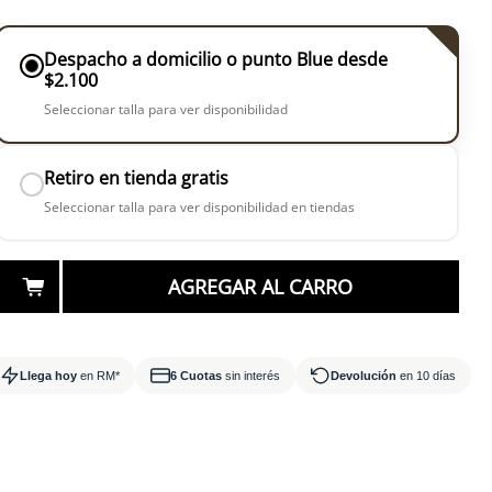
Despacho a domicilio o punto Blue desde
$2.100
Seleccionar talla para ver disponibilidad
Retiro en tienda gratis
Seleccionar talla para ver disponibilidad en tiendas
AGREGAR AL CARRO
Llega hoy
en RM*
6 Cuotas
sin interés
Devolución
en 10 días