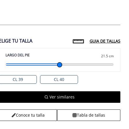
ELIGE TU TALLA
GUIA DE TALLAS
en 3 horas
 lunes RM
LARGO DEL PIE
21.5 cm
CL 39
CL 40
Ver similares
Conoce tu talla
Tabla de tallas