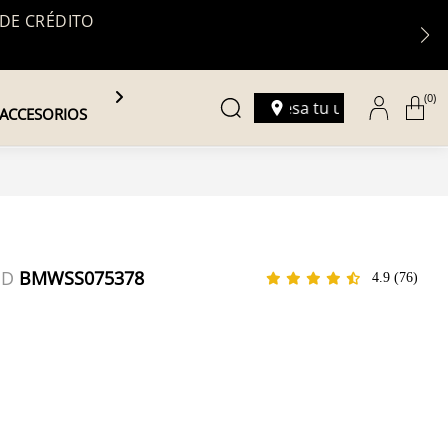
 DE CRÉDITO
(0)
Ingresa tu ubicación
ACCESORIOS
ID
BMWSS075378
4.9
(76)