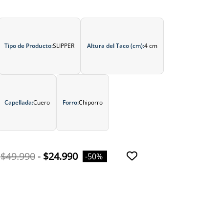
Tipo de Producto:
SLIPPER
Altura del Taco (cm):
4 cm
Capellada:
Cuero
Forro:
Chiporro
$49.990
-
$24.990
-50%