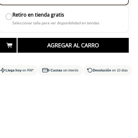
Retiro en tienda gratis
Seleccionar talla para ver disponibilidad en tiendas
AGREGAR AL CARRO
en 3 horas
mañana RM
Llega hoy
en RM*
6 Cuotas
sin interés
Devolución
en 10 días