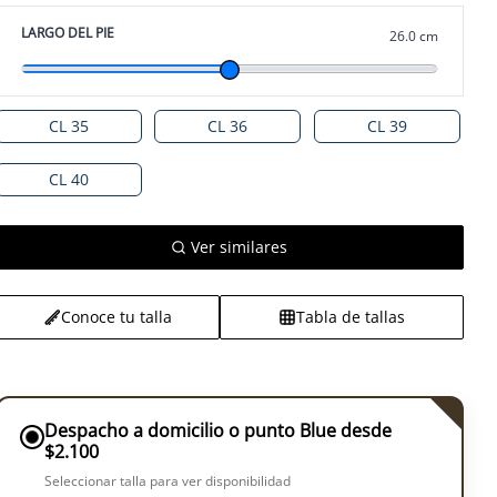
LARGO DEL PIE
26.0 cm
CL 35
CL 36
CL 39
CL 40
Ver similares
Conoce tu talla
Tabla de tallas
Despacho a domicilio o punto Blue desde
$2.100
Seleccionar talla para ver disponibilidad