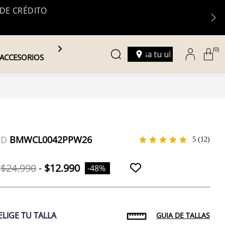
 DE CRÉDITO
(0)
Ingresa tu ubicación
ACCESORIOS
ID
BMWCL0042PPW26
5
(12)
Tallas
$24.990
-
$12.990
-48%
ELIGE TU TALLA
GUIA DE TALLAS