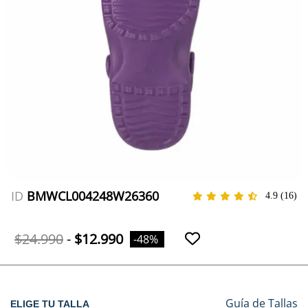
ID
BMWCL004248W26360
4.9
(16)
$24.990
-
$12.990
-48%
Guía de Tallas
ELIGE TU TALLA