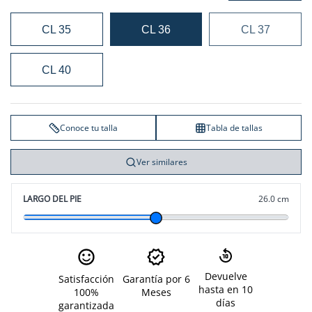
CL 35
CL 36
CL 37
CL 40
Conoce tu talla
Tabla de tallas
Ver similares
LARGO DEL PIE
26.0 cm
Devuelve
Satisfacción
Garantía por 6
hasta en 10
100%
Meses
días
garantizada