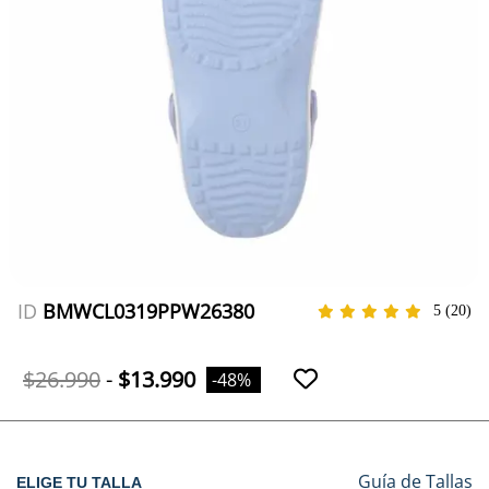
ID
BMWCL0319PPW26380
5
(20)
$26.990
-
$13.990
-48%
Guía de Tallas
ELIGE TU TALLA