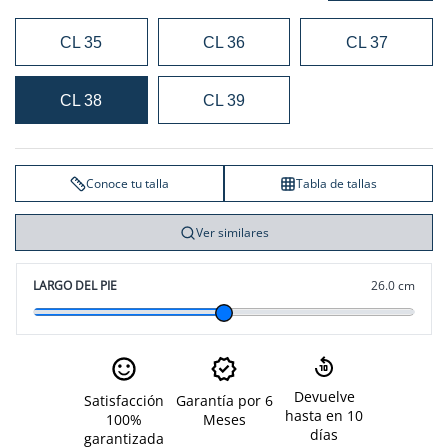
CL 35
CL 36
CL 37
CL 38
CL 39
Conoce tu talla
Tabla de tallas
Ver similares
LARGO DEL PIE
26.0 cm
Devuelve
Satisfacción
Garantía por 6
hasta en 10
100%
Meses
días
garantizada