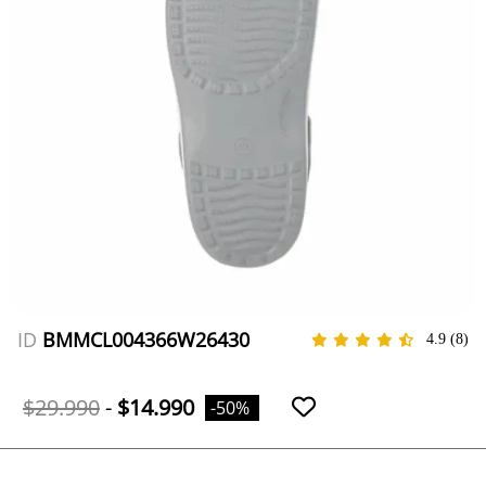
ID
BMMCL004366W26430
4.9
(8)
$29.990
-
$14.990
-50%