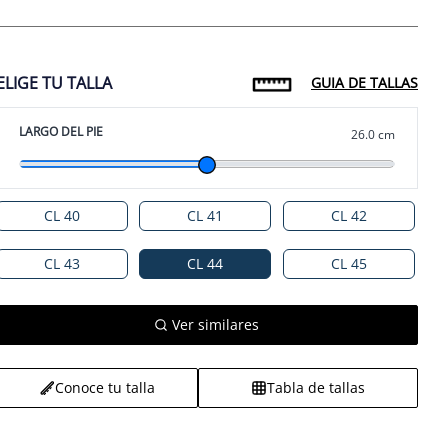
ELIGE TU TALLA
GUIA DE TALLAS
LARGO DEL PIE
26.0 cm
en 3 horas
mañana RM
CL 40
CL 41
CL 42
CL 43
CL 44
CL 45
Ver similares
Conoce tu talla
Tabla de tallas