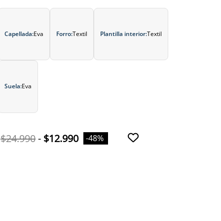
Capellada:
Eva
Forro:
Textil
Plantilla interior:
Textil
Suela:
Eva
$24.990
-
$12.990
-48%