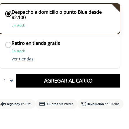
Despacho a domicilio o punto Blue desde
$2.100
En stock
Retiro en tienda gratis
En stock
Ver tiendas
AGREGAR AL CARRO
1
Llega hoy
en RM*
6 Cuotas
sin interés
Devolución
en 10 días