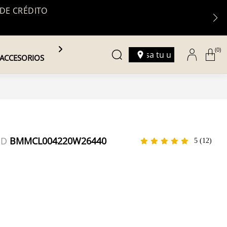
 DE CRÉDITO
(0)
Ingresa tu ubicación
ACCESORIOS
ID
BMMCL004220W26440
5
(12)