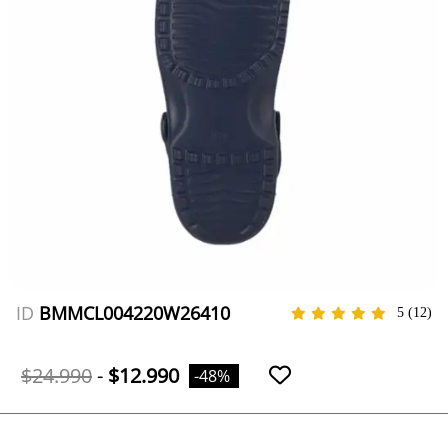
ID
BMMCL004220W26410
5
(12)
$24.990
-
$12.990
-48%