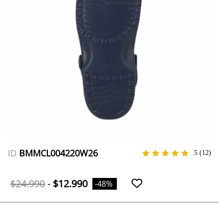
ID
BMMCL004220W26
5
(12)
$24.990
-
$12.990
-48%