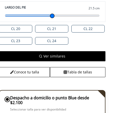
LARGO DEL PIE
21.5 cm
CL 20
CL 21
CL 22
CL 23
CL 24
Ver similares
Conoce tu talla
Tabla de tallas
Despacho a domicilio o punto Blue desde
$2.100
Seleccionar talla para ver disponibilidad