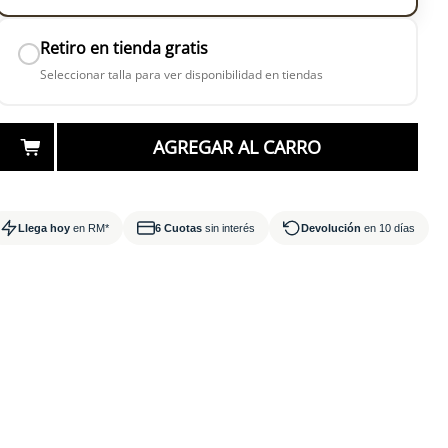
Retiro en tienda gratis
Seleccionar talla para ver disponibilidad en tiendas
AGREGAR AL CARRO
en 3 horas
 lunes RM
Llega hoy
en RM*
6 Cuotas
sin interés
Devolución
en 10 días