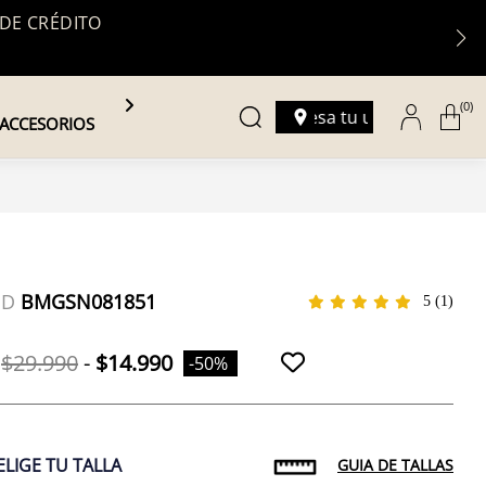
 DE CRÉDITO
(0)
Ingresa tu ubicación
ACCESORIOS
ID
BMGSN081851
5
(1)
$29.990
-
$14.990
-50%
ELIGE TU TALLA
GUIA DE TALLAS