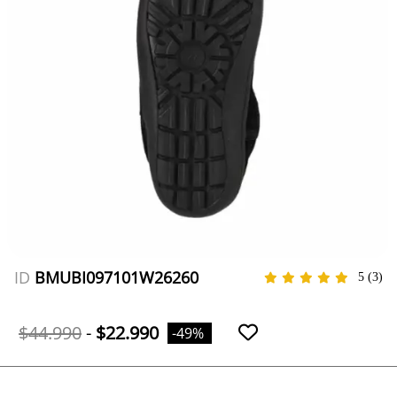
ID
BMUBI097101W26260
5
(3)
$44.990
-
$22.990
-49%