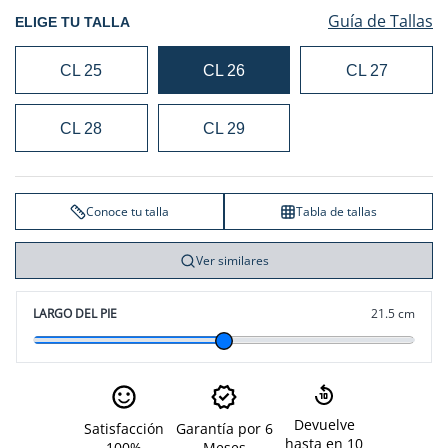
Guía de Tallas
ELIGE TU TALLA
CL 25
CL 26
CL 27
CL 28
CL 29
Conoce tu talla
Tabla de tallas
Ver similares
LARGO DEL PIE
21.5 cm
Devuelve
Satisfacción
Garantía por 6
hasta en 10
100%
Meses