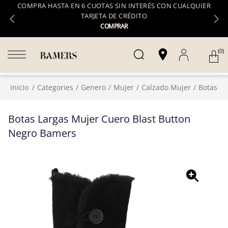
COMPRA HASTA EN 6 CUOTAS SIN INTERÉS CON CUALQUIER
TARJETA DE CRÉDITO
COMPRAR
(0)
Inicio
Categories
Genero
Mujer
Calzado Mujer
Botas
Botas Largas Mujer Cuero Blast Button
Negro Bamers