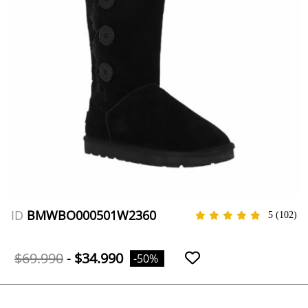
ID
BMWBO000501W2360
5
(102)
$69.990
-
$34.990
-50%