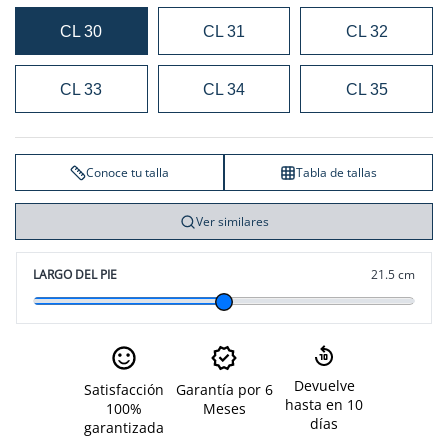
CL 30
CL 31
CL 32
CL 33
CL 34
CL 35
Conoce tu talla
Tabla de tallas
Ver similares
LARGO DEL PIE
21.5 cm
Devuelve
Satisfacción
Garantía por 6
hasta en 10
100%
Meses
días
garantizada