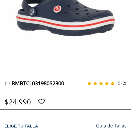
ID
BMBTCL031980S2300
5
(2)
$24.990
Guía de Tallas
ELIGE TU TALLA