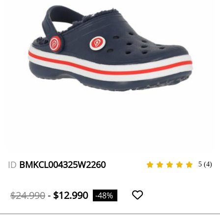
ID
BMKCL004325W2260
5
(4)
$24.990
-
$12.990
-48%