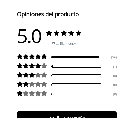
Opiniones del producto
5.0
27 calificaciones
(26)
(1)
(0)
(0)
(0)
Escribir una reseña