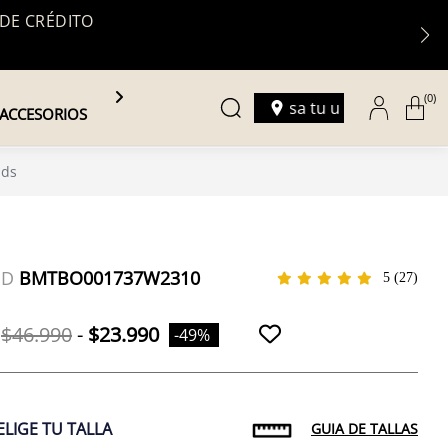
 DE CRÉDITO
(0)
Ingresa tu ubicación
ACCESORIOS
ids
ID
BMTBO001737W2310
5
(27)
$46.990
-
$23.990
-49%
ELIGE TU TALLA
GUIA DE TALLAS