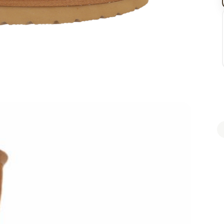
Retiro e
Llega h