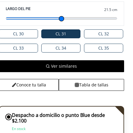
LARGO DEL PIE
21.5 cm
CL 30
CL 31
CL 32
CL 33
CL 34
CL 35
Ver similares
Conoce tu talla
Tabla de tallas
Despacho a domicilio o punto Blue desde
$2.100
En stock