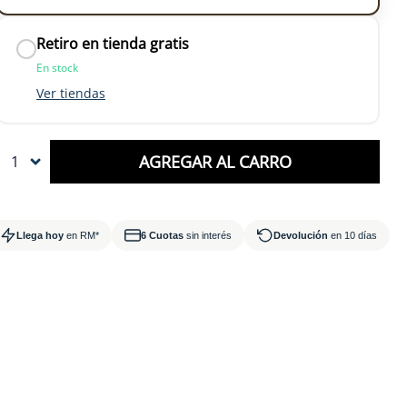
Retiro en tienda gratis
En stock
Ver tiendas
n 3 horas
AGREGAR AL CARRO
1
oy RM
Llega hoy
en RM*
6 Cuotas
sin interés
Devolución
en 10 días