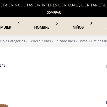
TA EN 6 CUOTAS SIN INTERÉS CON CUALQUIER TARJETA
COMPRAR
MUJER
HOMBRE
NIÑOS
icio
Categories
Genero
Kids
Calzado Kids
Botas Y Botines K
ers