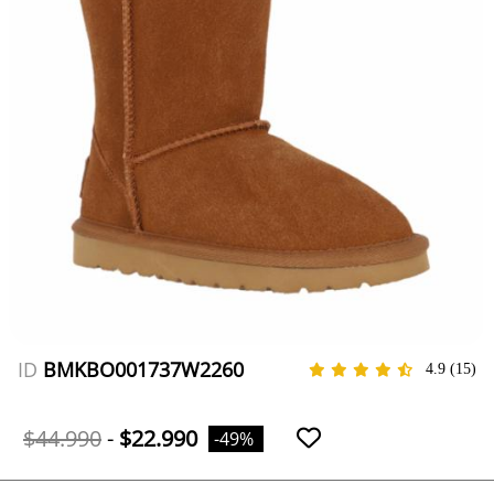
ID
BMKBO001737W2260
4.9
(15)
$44.990
-
$22.990
-49%