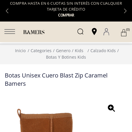
COMPRA HASTA EN 6 CUOTAS SIN INTERÉS CON CUALQUIER
TARJETA DE CRÉDITO
COMPRAR
(0)
Inicio
Categories
Genero
Kids
Calzado Kids
Botas Y Botines Kids
Botas Unisex Cuero Blast Zip Caramel
Bamers