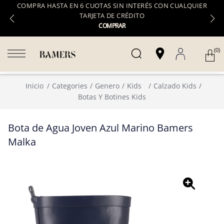
COMPRA HASTA EN 6 CUOTAS SIN INTERÉS CON CUALQUIER
TARJETA DE CRÉDITO
COMPRAR
(0)
Inicio
Categories
Genero
Kids
Calzado Kids
Botas Y Botines Kids
Bota de Agua Joven Azul Marino Bamers
Malka