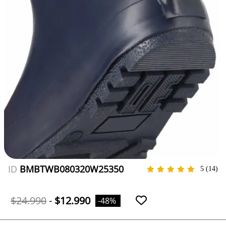
ID
BMBTWB080320W25350
5
(14)
$24.990
-
$12.990
-48%