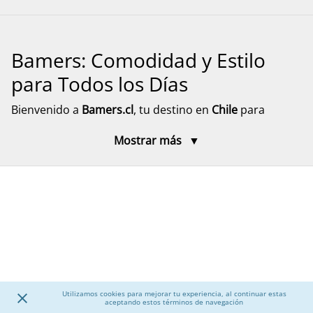
Bamers: Comodidad y Estilo
para Todos los Días
Bienvenido a
Bamers.cl
, tu destino en
Chile
para
encontrar
calzado cómodo, funcional y versátil
para
Mostrar más
toda la familia. Aquí encontrarás modelos pensados
para el día a día, el descanso y el movimiento, con
diseños prácticos y materiales resistentes. Explora
nuestra selección de calzado para mujer, hombre y
niños, junto a accesorios que complementan tu
experiencia, con despacho rápido y seguro a todo el
país.
Calzado para Mujer
Utilizamos cookies para mejorar tu experiencia, al continuar estas
aceptando estos términos de navegación
Descubre una amplia selección de
calzado para mujer