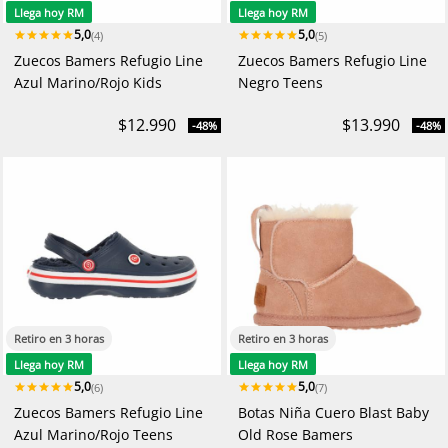
Llega hoy RM
Llega hoy RM
5,0
5,0
(4)
(5)
Zuecos Bamers Refugio Line
Zuecos Bamers Refugio Line
Azul Marino/Rojo Kids
Negro Teens
$12.990
$13.990
-48%
-48%
Retiro en 3 horas
Retiro en 3 horas
Llega hoy RM
Llega hoy RM
5,0
5,0
(6)
(7)
Zuecos Bamers Refugio Line
Botas Niña Cuero Blast Baby
Azul Marino/Rojo Teens
Old Rose Bamers